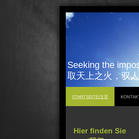
Seeking the imposs
取天上之火，驭
STARTSEITE/主页
KONTA
Hier finden Sie