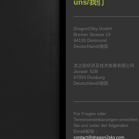
uns/我们
Dragon2Sky GmbH
Bremer Strasse 19
44135 Dortmund
Deutschland/德国
龙之驭经济及技术发展有限公司
Javastr. 52B
47059 Duisburg
Deutschland/德国
Für Fragen oder
Terminvereinbarungen erreichen
Sie uns unter der folgenden
Email/邮箱：
contact@dragon2sky.com