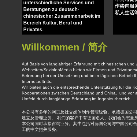
unterschiedliche Services und
作咨询服
Beratungen zu deutsch-
私人生活
chinesischer Zusammenarbeit im
Bereich Kultur, Beruf und
Privates.
Willkommen / 简介
Auf Basis von langjähriger Erfahrung mit chinesischen und 
Webseiten/SozialenMedia bieten wir Firmen und Privatper
Betreuung bei der Umsetzung und beim täglichen Betrieb I
Internetauftritts.
Wir bieten auch die entsprechende Unterstützung für die 
Kooperationen zwischen Deutschland und China, und vor a
Umfeld durch langjährige Erfahrung im Ingenieurbereich.
本公司有多年的网页及社交媒体制作管理经验。承接德国公
建立及管理业务。
我们的客户中有德国名人。我们会为您量
本公司同时承接咨询业务。其中包括对德国公司与中国公司
工的中文把关服务。