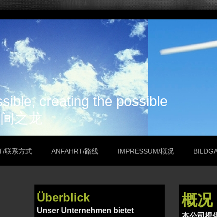
ible, creating the possible
人间之龙
KT/联系方式
ANFAHRT/路线
IMPRESSUM/概况
BILDG
Überblick
概况
Unser Unternehmen bietet
本公司提